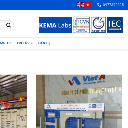
am
0977372825
BẢO TRÌ
TIN TỨC
LIÊN HỆ