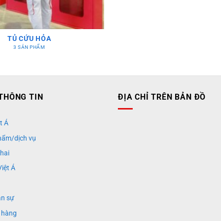
TỦ CỨU HỎA
3 SẢN PHẨM
THÔNG TIN
ĐỊA CHỈ TRÊN BẢN ĐỒ
t Á
hẩm/dịch vụ
khai
iệt Á
ân sự
 hàng