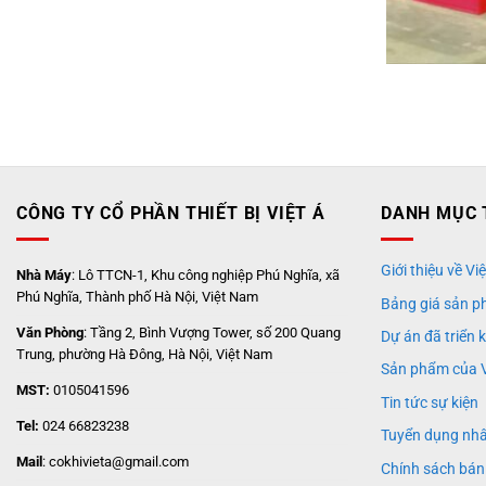
CÔNG TY CỔ PHẦN THIẾT BỊ VIỆT Á
DANH MỤC 
Giới thiệu về Việ
Nhà Máy
: Lô TTCN-1, Khu công nghiệp Phú Nghĩa, xã
Phú Nghĩa, Thành phố Hà Nội, Việt Nam
Bảng giá sản p
Văn Phòng
: Tầng 2, Bình Vượng Tower, số 200 Quang
Dự án đã triển 
Trung, phường Hà Đông, Hà Nội, Việt Nam
Sản phẩm của V
MST:
0105041596
Tin tức sự kiện
Tel:
024 66823238
Tuyển dụng nh
Mail
: cokhivieta@gmail.com
Chính sách bán