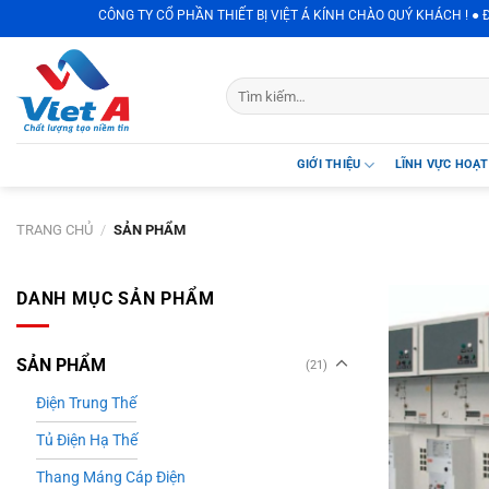
Skip
CÔNG TY CỔ PHẦN THIẾT BỊ VIỆT Á KÍNH CHÀO QUÝ KHÁCH ! ● Địa chỉ :
to
content
GIỚI THIỆU
LĨNH VỰC HOẠ
TRANG CHỦ
/
SẢN PHẨM
DANH MỤC SẢN PHẨM
SẢN PHẨM
(21)
Điện Trung Thế
Tủ Điện Hạ Thế
Thang Máng Cáp Điện