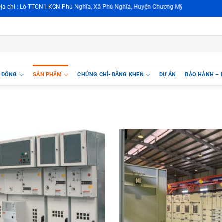
 Lô TTCN1-KCN Phú Nghĩa, Xã Phú Nghĩa, Huyện Chương Mỹ, TP. Hà Nội, Việt N
T ĐỘNG
SẢN PHẨM
CHỨNG CHỈ- BẰNG KHEN
DỰ ÁN
BẢO HÀNH – 