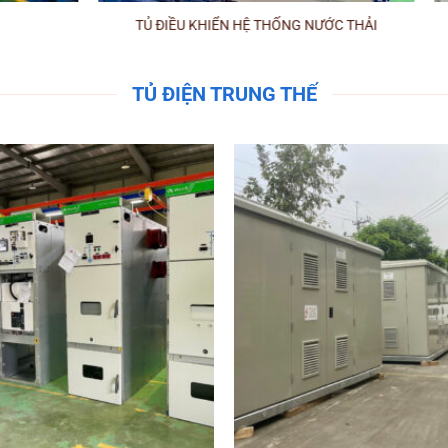
TỦ Điện DB
TỦ ĐIỆN TRUNG THẾ
+