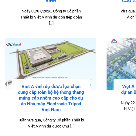
BÌNH
CAO 2
Ngày 03/07/2026, Công ty Cổ phần
Vừa qua, 
Thiết bị Việt Á vinh dự đón tiếp đoàn
Á chí
[...]
Việt Á vinh dự được lựa chọn
Việt Á
cung cấp toàn bộ hệ thống thang
dự án 
máng cáp nhôm cao cấp cho dự
Ngày 22.
án Nhà máy Electronic Tripod
bị Việt
Việt Nam
Tuần vừa qua, Công ty Cổ phần Thiết bị
Việt Á vinh dự được Chủ [...]