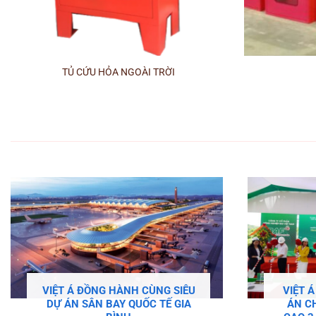
+
+
TỦ CỨU HỎA NGOÀI TRỜI
VIỆT Á ĐỒNG HÀNH CÙNG SIÊU
VIỆT 
DỰ ÁN SÂN BAY QUỐC TẾ GIA
ÁN C