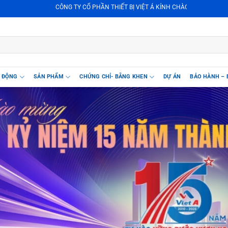
 BỊ VIỆT Á KÍNH CHÀO QUÝ KHÁCH ! ● Địa chỉ : Lô TTCN1-KCN Phú Nghĩa, Xã Phú
T ĐỘNG
SẢN PHẨM
CHỨNG CHỈ- BẰNG KHEN
DỰ ÁN
BẢO HÀNH – 