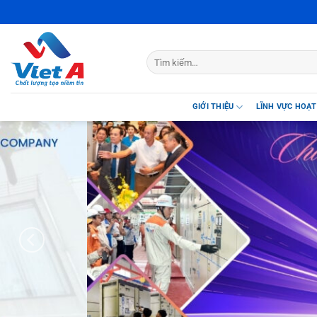
Skip
CÔNG TY CỔ PHẦN THIẾT
to
content
GIỚI THIỆU
LĨNH VỰC HOẠ