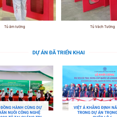
+
Tủ âm tường
Tủ Vách Tường
DỰ ÁN ĐÃ TRIỂN KHAI
Á ĐỒNG HÀNH CÙNG DỰ
VIỆT Á KHẲNG ĐỊNH N
HĂN NUÔI CÔNG NGHỆ
TRONG DỰ ÁN TRỌNG