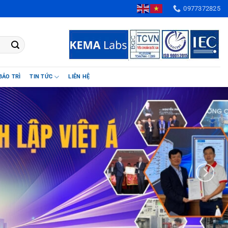
 Nghĩa, Huyện Chương Mỹ, TP. Hà Nội, Việt Nam
0977372825
BẢO TRÌ
TIN TỨC
LIÊN HỆ