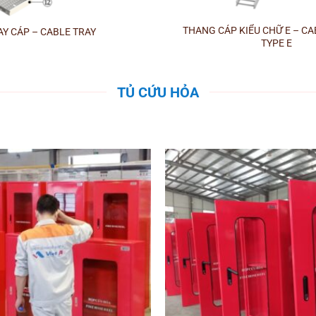
+
THANG CÁP KIỂU CHỮ E – C
Y CÁP – CABLE TRAY
TYPE E
TỦ CỨU HỎA