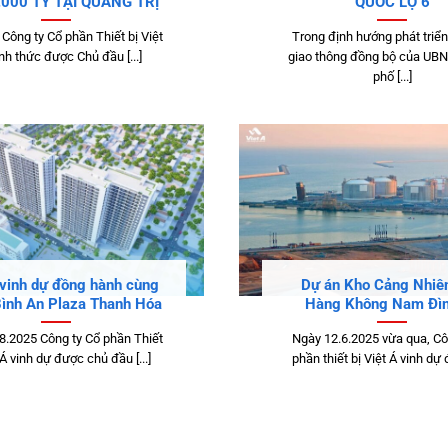
.000 TỶ TẠI QUẢNG TRỊ
QUỐC LỘ 6
Công ty Cổ phần Thiết bị Việt
Trong định hướng phát triển
nh thức được Chủ đầu [...]
giao thông đồng bộ của UB
phố [...]
 vinh dự đồng hành cùng
Dự án Kho Cảng Nhiên
Bình An Plaza Thanh Hóa
Hàng Không Nam Đìn
8.2025 Công ty Cổ phần Thiết
Ngày 12.6.2025 vừa qua, Cô
 Á vinh dự được chủ đầu [...]
phần thiết bị Việt Á vinh dự đ