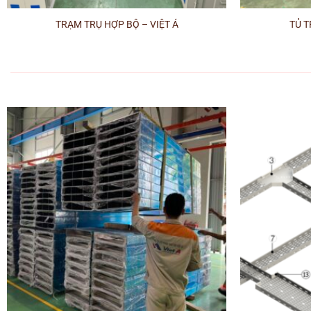
TRẠM TRỤ HỢP BỘ – VIỆT Á
TỦ T