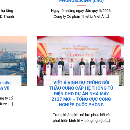
PHONGSAVANH (LÀO)
 hạ tầng
Ngay từ những ngày đầu quý II/2026,
ND Thành
Công ty Cổ phần Thiết bị Việt Á [...]
 Liệu
VIỆT Á VINH DỰ TRÚNG GÓI
h Vũ
THẦU CUNG CẤP HỆ THỐNG TỦ
ĐIỆN CHO DỰ ÁN NHÀ MÁY
ng ty cổ
Z127 MỚI – TỔNG CỤC CÔNG
ược [...]
NGHIỆP QUỐC PHÒNG
Trong không khí nỗ lực phục hồi và
phát triển kinh tế – công nghiệp [...]