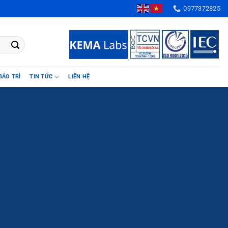
, TP. Hà Nội, Việt Nam
0977372825
BẢO TRÌ
TIN TỨC
LIÊN HỆ