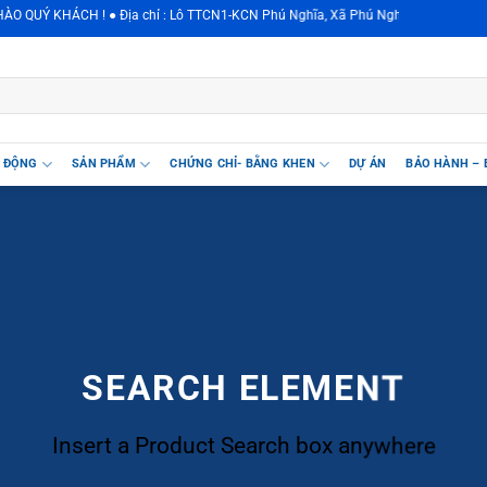
Ý KHÁCH ! ● Địa chỉ : Lô TTCN1-KCN Phú Nghĩa, Xã Phú Nghĩa, Huyện Chương Mỹ
T ĐỘNG
SẢN PHẨM
CHỨNG CHỈ- BẰNG KHEN
DỰ ÁN
BẢO HÀNH – 
SEARCH ELEMENT
Insert a Product Search box anywhere