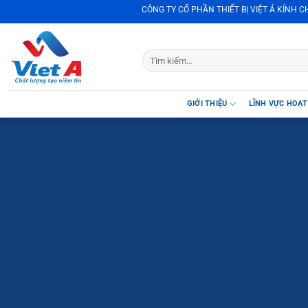
Skip
CÔNG TY CỔ PHẦN THIẾT BỊ VIỆT Á KÍNH CHÀO QU
to
content
GIỚI THIỆU
LĨNH VỰC HOẠ