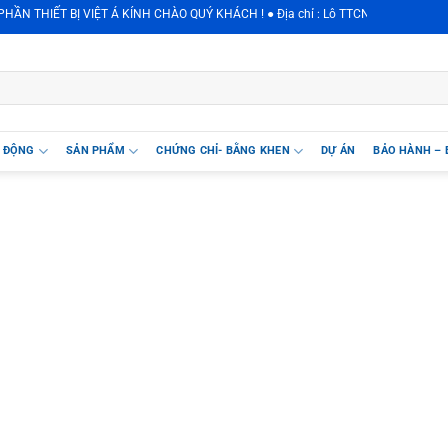
 THIẾT BỊ VIỆT Á KÍNH CHÀO QUÝ KHÁCH ! ● Địa chỉ : Lô TTCN1-KCN Phú Nghĩa, 
T ĐỘNG
SẢN PHẨM
CHỨNG CHỈ- BẰNG KHEN
DỰ ÁN
BẢO HÀNH – 