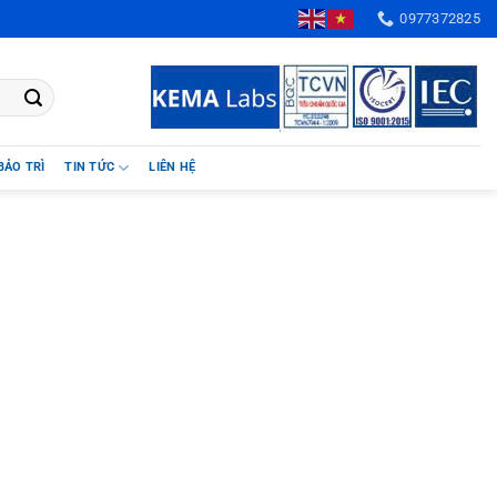
Xã Phú Nghĩa, Huyện Chương Mỹ, TP. Hà Nội, Việt Nam
0977372825
BẢO TRÌ
TIN TỨC
LIÊN HỆ