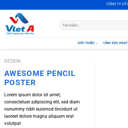
Skip
CÔNG TY CỔ PHẦN
to
content
GIỚI THIỆU
LĨNH VỰC HOẠ
DESIGN
AWESOME PENCIL
POSTER
Lorem ipsum dolor sit amet,
consectetuer adipiscing elit, sed diam
nonummy nibh euismod tincidunt ut
laoreet dolore magna aliquam erat
volutpat