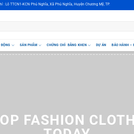
KCN Phú Nghĩa, Xã Phú Nghĩa, Huyện Chương Mỹ, TP. Hà Nội, Việt Nam
T ĐỘNG
SẢN PHẨM
CHỨNG CHỈ- BẰNG KHEN
DỰ ÁN
BẢO HÀNH – 
OP FASHION CLOT
TODAY