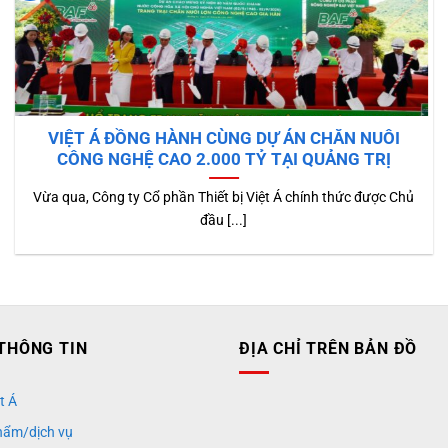
VIỆT Á ĐỒNG HÀNH CÙNG DỰ ÁN CHĂN NUÔI
CÔNG NGHỆ CAO 2.000 TỶ TẠI QUẢNG TRỊ
Vừa qua, Công ty Cổ phần Thiết bị Việt Á chính thức được Chủ
đầu [...]
THÔNG TIN
ĐỊA CHỈ TRÊN BẢN ĐỒ
t Á
hẩm/dịch vụ