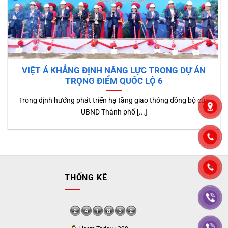
VIỆT Á KHẲNG ĐỊNH NĂNG LỰC TRONG DỰ ÁN
TRỌNG ĐIỂM QUỐC LỘ 6
Trong định hướng phát triển hạ tầng giao thông đồng bộ của
UBND Thành phố [...]
">
THỐNG KÊ