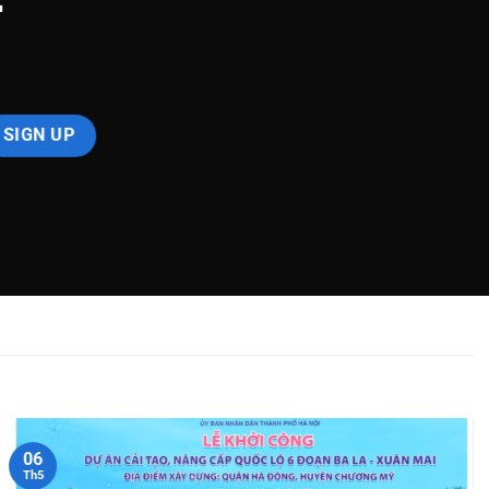
06
Th5