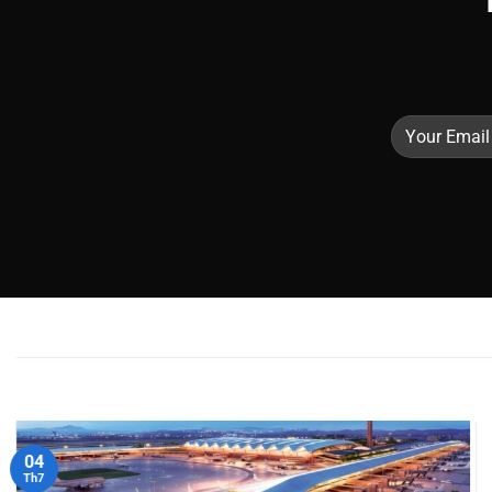
04
Th7