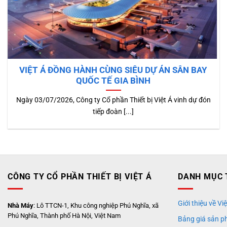
VIỆT Á ĐỒNG HÀNH CÙNG SIÊU DỰ ÁN SÂN BAY
QUỐC TẾ GIA BÌNH
Ngày 03/07/2026, Công ty Cổ phần Thiết bị Việt Á vinh dự đón
tiếp đoàn [...]
CÔNG TY CỔ PHẦN THIẾT BỊ VIỆT Á
DANH MỤC 
Giới thiệu về Việ
Nhà Máy
: Lô TTCN-1, Khu công nghiệp Phú Nghĩa, xã
Phú Nghĩa, Thành phố Hà Nội, Việt Nam
Bảng giá sản p