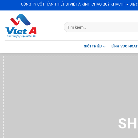
Skip
CÔNG TY CỔ PHẦN THIẾT BỊ VIỆT Á KÍNH CHÀO QUÝ KHÁCH ! ● Địa chỉ : Lô TTCN1-
to
content
GIỚI THIỆU
LĨNH VỰC HOẠ
SH