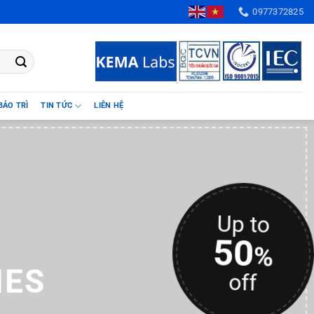
0977372825
BẢO TRÌ
TIN TỨC
LIÊN HỆ
Up to
50
%
HES
off