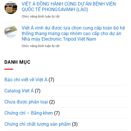
Á
VIỆT Á ĐỒNG HÀNH CÙNG DỰ ÁN BỆNH VIỆN
ÁN
TẾ
KHẲNG
CHĂN
QUỐC TẾ PHONGSAVANH (LÀO)
GIA
ĐỊNH
NUÔI
BÌNH
ở
Chức năng bình luận bị tắt
NĂNG
CÔNG
VIỆT
LỰC
NGHỆ
Á
Việt Á vinh dự được lựa chọn cung cấp toàn bộ hệ
TRONG
CAO
ĐỒNG
DỰ
thống thang máng cáp nhôm cao cấp cho dự án
2.000
HÀNH
ÁN
TỶ
Nhà máy Electronic Tripod Việt Nam
CÙNG
TRỌNG
TẠI
ở
Chức năng bình luận bị tắt
DỰ
ĐIỂM
QUẢNG
Việt
ÁN
QUỐC
TRỊ
Á
BỆNH
LỘ
vinh
VIỆN
DANH MỤC
6
dự
QUỐC
được
TẾ
lựa
PHONGSAVANH
Báo chí viết về Việt Á
(7)
chọn
(LÀO)
cung
Catalog Việt Á
(7)
cấp
toàn
bộ
Chưa được phân loại
(2)
hệ
thống
Chứng chỉ – Bằng khen
(7)
thang
máng
Chứng chỉ chất lượng sản phẩm
(3)
cáp
nhôm