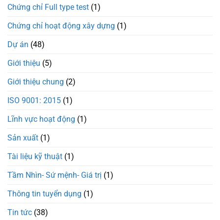
Chứng chỉ Full type test
(1)
cao
cấp
cho
Chứng chỉ hoạt động xây dựng
(1)
dự
án
Dự án
(48)
Nhà
máy
Giới thiệu
(5)
Electronic
Tripod
Giới thiệu chung
(2)
Việt
Nam
ISO 9001: 2015
(1)
Lĩnh vực hoạt động
(1)
Sản xuất
(1)
Tài liệu kỹ thuật
(1)
Tầm Nhìn- Sứ mệnh- Giá trị
(1)
Thông tin tuyển dụng
(1)
Tin tức
(38)