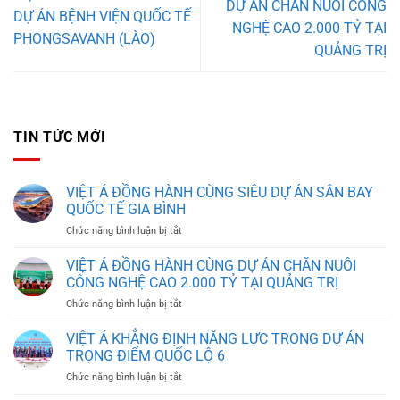
DỰ ÁN CHĂN NUÔI CÔNG
DỰ ÁN BỆNH VIỆN QUỐC TẾ
NGHỆ CAO 2.000 TỶ TẠI
PHONGSAVANH (LÀO)
QUẢNG TRỊ
TIN TỨC MỚI
VIỆT Á ĐỒNG HÀNH CÙNG SIÊU DỰ ÁN SÂN BAY
QUỐC TẾ GIA BÌNH
ở
Chức năng bình luận bị tắt
VIỆT
Á
VIỆT Á ĐỒNG HÀNH CÙNG DỰ ÁN CHĂN NUÔI
ĐỒNG
CÔNG NGHỆ CAO 2.000 TỶ TẠI QUẢNG TRỊ
HÀNH
ở
Chức năng bình luận bị tắt
CÙNG
VIỆT
SIÊU
Á
VIỆT Á KHẲNG ĐỊNH NĂNG LỰC TRONG DỰ ÁN
DỰ
ĐỒNG
ÁN
TRỌNG ĐIỂM QUỐC LỘ 6
HÀNH
SÂN
ở
Chức năng bình luận bị tắt
CÙNG
BAY
VIỆT
DỰ
QUỐC