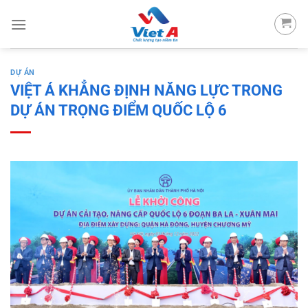
Skip
to
content
DỰ ÁN
VIỆT Á KHẲNG ĐỊNH NĂNG LỰC TRONG
DỰ ÁN TRỌNG ĐIỂM QUỐC LỘ 6